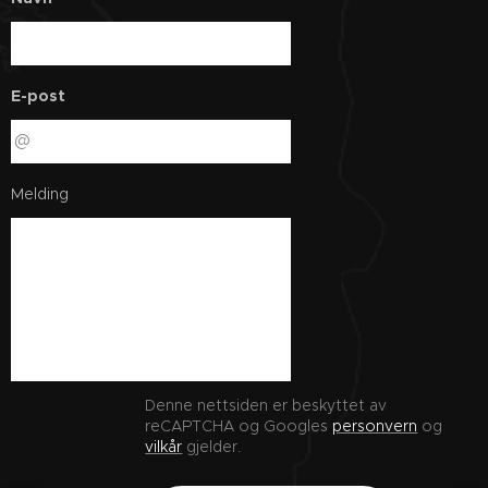
E-post
Melding
Denne nettsiden er beskyttet av
reCAPTCHA og Googles
personvern
og
vilkår
gjelder.