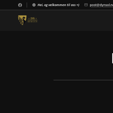
Hei, og velkommen til oss =)
post@dynsol.n