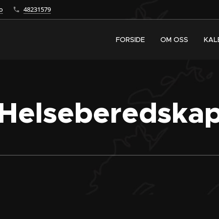
o
48231579
FORSIDE
OM OSS
KAL
Helseberedska