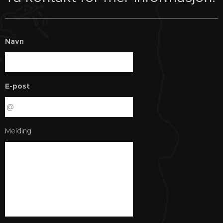
Navn
E-post
Melding