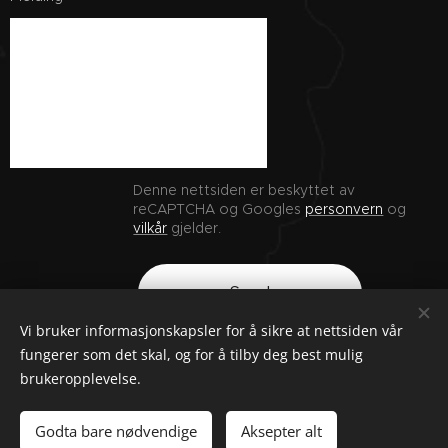
Denne nettsiden er beskyttet av
reCAPTCHA og Googles
personvern
og
vilkår
gjelder.
Send
Vi bruker informasjonskapsler for å sikre at nettsiden vår
fungerer som det skal, og for å tilby deg best mulig
brukeropplevelse.
© 2025 Dyngen Solutions | Alle rettigheter
Godta bare nødvendige
Aksepter alt
org.nr: 933051420
Informasjonskapsler